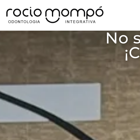
No s
¡