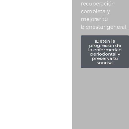
recuperación
completa y
mejorar tu
bienestar general.
¡Detén la
progresión de
la enfermedad
periodontal y
preserva tu
sonrisa!