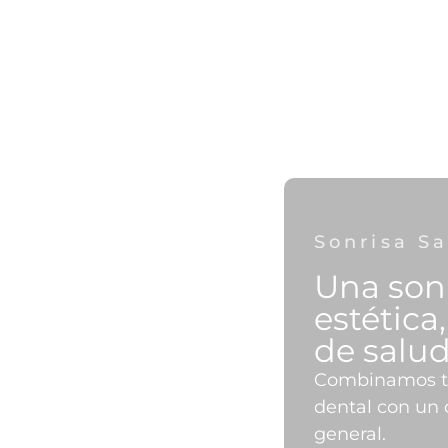
Sonrisa S
Una sonr
estética
de salu
Combinamos t
dental con un 
general.